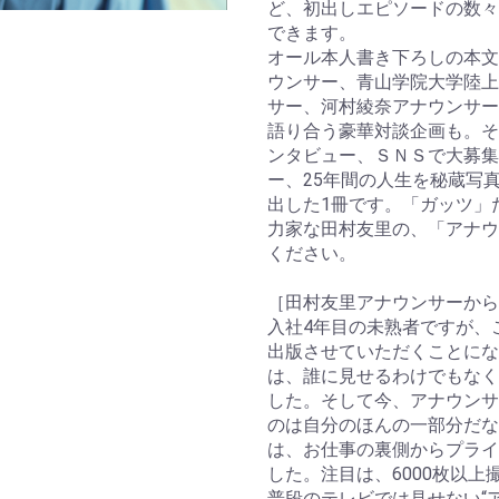
ど、初出しエピソードの数々
できます。
オール本人書き下ろしの本文
ウンサー、青山学院大学陸上
サー、河村綾奈アナウンサー
語り合う豪華対談企画も。そ
ンタビュー、ＳＮＳで大募集
ー、25年間の人生を秘蔵写
出した1冊です。「ガッツ」
力家な田村友里の、「アナウ
ください。
［田村友里アナウンサーから
入社4年目の未熟者ですが、
出版させていただくことにな
は、誰に見せるわけでもなく
した。そして今、アナウンサ
のは自分のほんの一部分だな
は、お仕事の裏側からプライ
した。注目は、6000枚以
普段のテレビでは見せない“