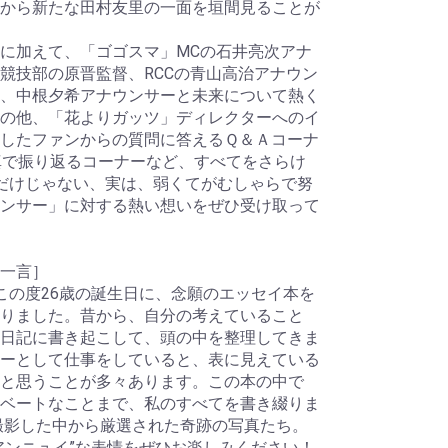
から新たな田村友里の一面を垣間見ることが
に加えて、「ゴゴスマ」MCの石井亮次アナ
競技部の原晋監督、RCCの青山高治アナウン
、中根夕希アナウンサーと未来について熱く
の他、「花よりガッツ」ディレクターへのイ
したファンからの質問に答えるＱ＆Ａコーナ
真で振り返るコーナーなど、すべてをさらけ
だけじゃない、実は、弱くてがむしゃらで努
ンサー」に対する熱い想いをぜひ受け取って
一言］
この度26歳の誕生日に、念願のエッセイ本を
りました。昔から、自分の考えていること
日記に書き起こして、頭の中を整理してきま
ーとして仕事をしていると、表に見えている
と思うことが多々あります。この本の中で
ベートなことまで、私のすべてを書き綴りま
上撮影した中から厳選された奇跡の写真たち。
アンニュイ”な表情をぜひお楽しみください！