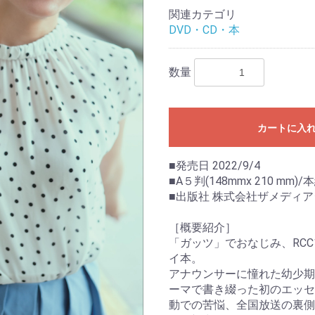
関連カテゴリ
DVD・CD・本
数量
カートに入
■発売日 2022/9/4
■A５判(148mmx 210 mm
■出版社 株式会社ザメディ
［概要紹介］
「ガッツ」でおなじみ、RC
イ本。
アナウンサーに憧れた幼少期
ーマで書き綴った初のエッセ
動での苦悩、全国放送の裏側