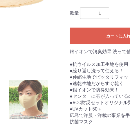
数量
カートに入
銀イオンで消臭効果 洗って
●抗ウイルス加工生地を使用
●繰り返し洗って使える！
●伸縮生地でピッタリフィッ
●速乾生地だからすぐ乾く！
●銀イオンで防臭効果！
●センターに芯が入っている
●RCC防災セットオリジナ
●UVカット50＋
広島で洋服・洋裁の事業を手
抗菌マスク