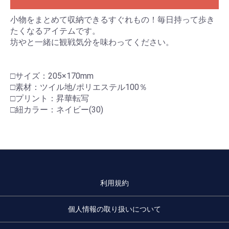
小物をまとめて収納できるすぐれもの！毎日持って歩き
たくなるアイテムです。
坊やと一緒に観戦気分を味わってください。
□サイズ：205×170mm
□素材：ツイル地/ポリエステル100％
□プリント：昇華転写
□紐カラー：ネイビー(30)
利用規約
個人情報の取り扱いについて